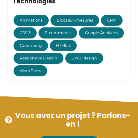
Technologies
Animations
Blocs sur-mesures
CRM
CSS 3
E-commerce
Google Analytics
Gutenberg
HTML 5
Responsive Design
UX/UI design
WordPress
Vous avez un projet ? Parlons-
en !