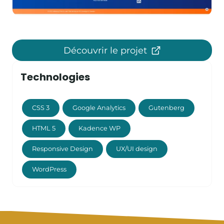
Découvrir le projet
Technologies
CSS 3
Google Analytics
Gutenberg
HTML 5
Kadence WP
Responsive Design
UX/UI design
WordPress