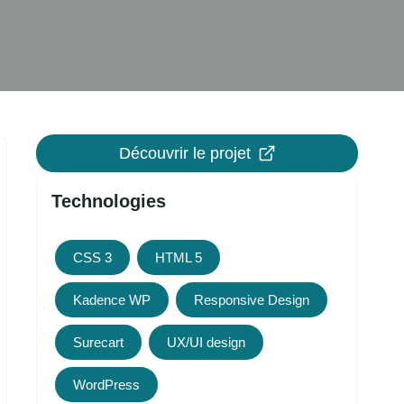
Découvrir le projet
Technologies
CSS 3
HTML 5
Kadence WP
Responsive Design
Surecart
UX/UI design
WordPress