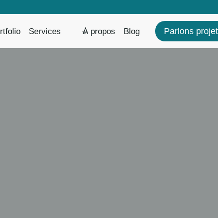
Parlons projet
rtfolio
Services
À propos
Blog