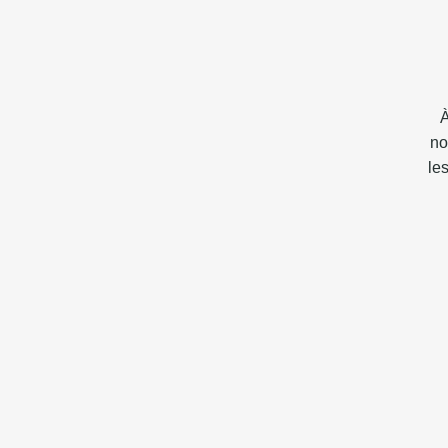
À
no
le