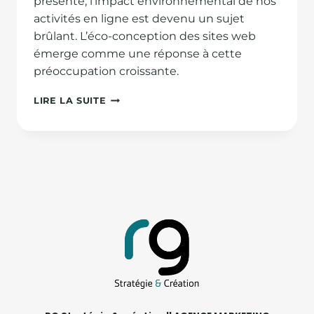
présente, l’impact environnemental de nos
activités en ligne est devenu un sujet
brûlant. L’éco-conception des sites web
émerge comme une réponse à cette
préoccupation croissante.
L’ÉCO-
LIRE LA SUITE
CONCEPTION
WEB
:
UN
PAS
VERS
LA
RESPONSABILITÉ
ENVIRONNEMENTALE.