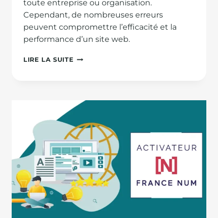
toute entreprise ou organisation.
Cependant, de nombreuses erreurs
peuvent compromettre l’efficacité et la
performance d’un site web.
LES
LIRE LA SUITE
10
ERREURS
À
ÉVITER
DANS
LA
CONCEPTION
DE
VOTRE
SITE
INTERNET