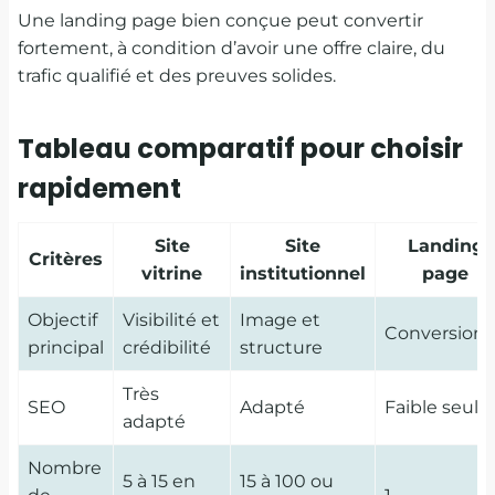
Une landing page bien conçue peut convertir
fortement, à condition d’avoir une offre claire, du
trafic qualifié et des preuves solides.
Tableau comparatif pour choisir
rapidement
Site
Site
Landing
Critères
vitrine
institutionnel
page
Objectif
Visibilité et
Image et
Conversion
principal
crédibilité
structure
Très
SEO
Adapté
Faible seul
adapté
Nombre
5 à 15 en
15 à 100 ou