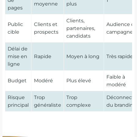
de
1
moyenne
plus
pages
Clients,
Public
Clients et
Audience d
partenaires,
cible
prospects
campagne
candidats
Délai de
mise en
Rapide
Moyen à long
Très rapide
ligne
Faible à
Budget
Modéré
Plus élevé
modéré
Risque
Trop
Trop
Déconnecté
principal
généraliste
complexe
du branding