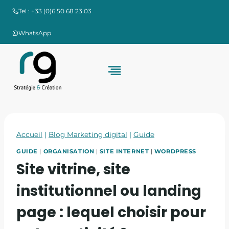
Aller
Tel : +33 (0)6 50 68 23 03
au
contenu
WhatsApp
Accueil
|
Blog Marketing digital
|
Guide
GUIDE
|
ORGANISATION
|
SITE INTERNET
|
WORDPRESS
Site vitrine, site
institutionnel ou landing
page : lequel choisir pour